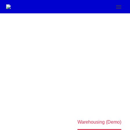
WAREHOUSING
Lorem ipsum dolor sit amet, consectetur
adipisicing elit, sed do eiusmod tempor incididunt
ut labore et dolore magna aliqua!
Home
Services (Demo)
Warehousing (Demo)